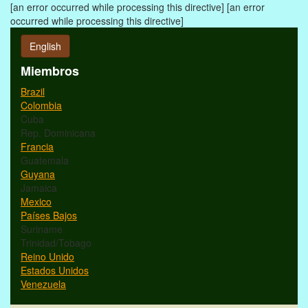
[an error occurred while processing this directive]
[an error
occurred while processing this directive]
English
Miembros
Brazil
Colombia
Cuba
Rep. Dominicana
Francia
Guatemala
Guyana
Jamaica
Mexico
Países Bajos
Suriname
Trinidad/Tobago
Reino Unido
Estados Unidos
Venezuela